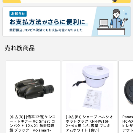
売れ筋商品
[中古(B)] [倍率12倍]ケンコ
[中古(B)] シャープ ヘルシオ
Pana
ー・トキナー VC Smart コ
ホットクック KN-HW16H
HC-V
ンパクト 12×21 防振双眼
2〜4人用 1.6L容量 プレミ
k レ
鏡 ブラック vc-smart-
アムホワイト [良い]
アウト