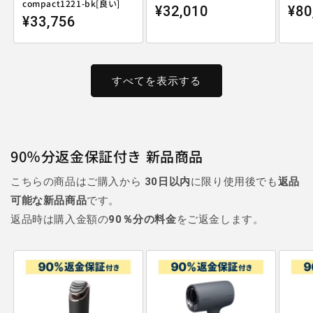
compact1221-bk[良い]
通常価格
通
¥32,010
¥80
通常価格
¥33,756
すべてを表示する
90％分返金保証付き 新品商品
こちらの商品はご購入から
30日以内
に限り使用後でも
返品
可能な新品商品
です。
返品時は購入金額の
90％分の料金
をご返金します。