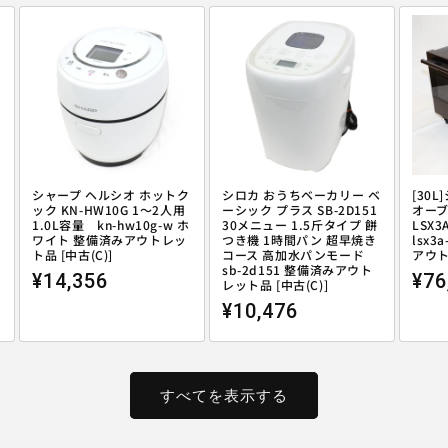
シャープ ヘルシオ ホットク
シロカ おうちベーカリー ベ
[30
ック KN-HW10G 1〜2人用
ーシック プラス SB-2D151
オーブ
1.0L容量 kn-hw10g-w ホ
30メニュー 1.5斤タイプ 餅
LSX3
ワイト 整備済みアウトレッ
つき機 1時間パン 超早焼き
lsx3
ト品 [中古(C)]
コース 高加水パンモード
アウト
sb-2d151 整備済みアウト
通常価格
通
¥14,356
¥76
レット品 [中古(C)]
通常価格
¥10,476
すべてを表示する