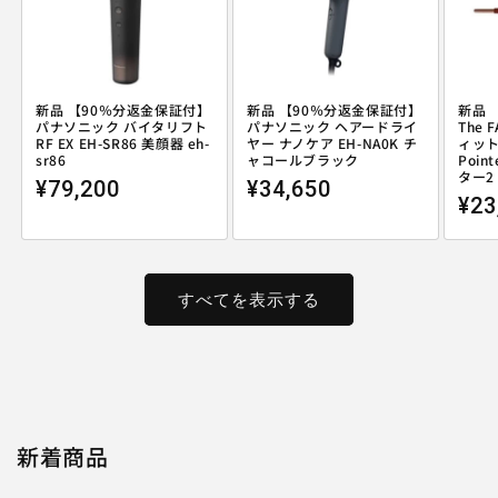
新品 【90％分返金保証付】
新品 【90％分返金保証付】
新品 
パナソニック バイタリフト
パナソニック ヘアードライ
The 
RF EX EH-SR86 美顔器 eh-
ヤー ナノケア EH-NA0K チ
ィット(
sr86
ャコールブラック
Poi
ター2 f
通常価格
通常価格
¥79,200
¥34,650
通
¥23
すべてを表示する
新着商品