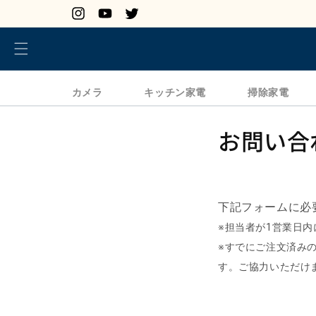
コンテンツに進む
Instagram
YouTube
Twitter
カメラ
キッチン家電
掃除家電
お問い合
下記フォームに必
※担当者が1営業日内に
※すでにご注文済み
す。ご協力いただけ